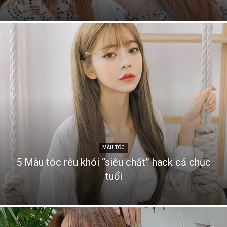
MÀU TÓC
5 Màu tóc rêu khói “siêu chất” hack cả chục
tuổi