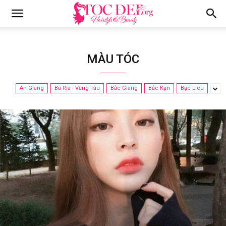
Tocdep.org
MÀU TÓC
An Giang
Bà Rịa - Vũng Tàu
Bắc Giang
Bắc Kạn
Bạc Liêu