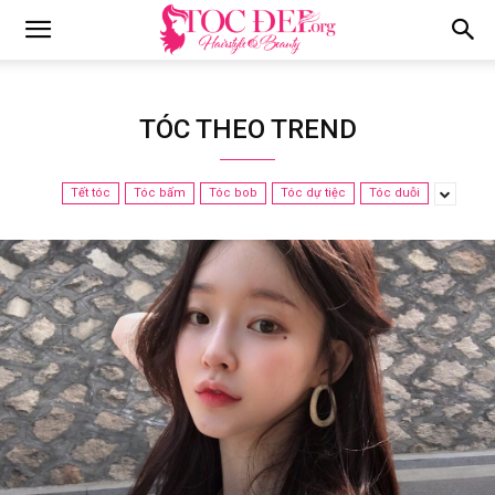
Tocdep.org
TÓC THEO TREND
Tết tóc
Tóc bấm
Tóc bob
Tóc dự tiệc
Tóc duỗi