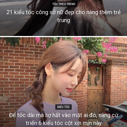
TÓC THEO TREND
21 kiểu tóc công sở nữ đẹp cho nàng thêm trẻ
trung
KIỂU TÓC
Để tóc dài mà sợ hất vào mặt ai đó, nàng cứ
triển 6 kiểu tóc cột xịn mịn này