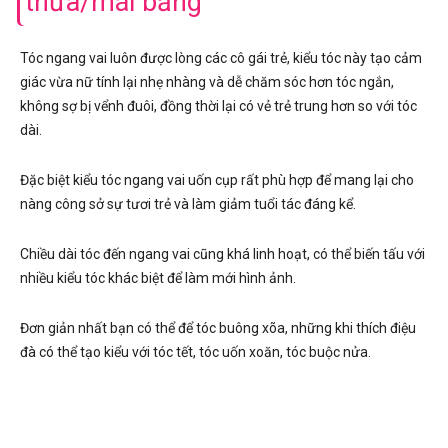
thưa/mái bằng
Tóc ngang vai luôn được lòng các cô gái trẻ, kiểu tóc này tạo cảm
giác vừa nữ tính lại nhẹ nhàng và dễ chăm sóc hơn tóc ngắn,
không sợ bị vểnh đuôi, đồng thời lại có vẻ trẻ trung hơn so với tóc
dài.
Đặc biệt kiểu tóc ngang vai uốn cụp rất phù hợp để mang lại cho
nàng công sở sự tươi trẻ và làm giảm tuổi tác đáng kể.
Chiều dài tóc đến ngang vai cũng khá linh hoạt, có thể biến tấu với
nhiều kiểu tóc khác biệt để làm mới hình ảnh.
Đơn giản nhất bạn có thể để tóc buông xõa, những khi thích điệu
đà có thể tạo kiểu với tóc tết, tóc uốn xoăn, tóc buộc nửa.