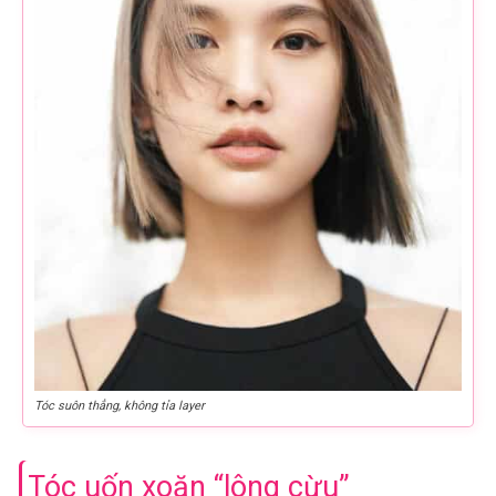
Tóc suôn thẳng, không tỉa layer
Tóc uốn xoăn “lông cừu”