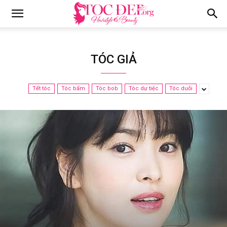
Tocdep.org
TÓC GIẢ
Tết tóc
Tóc bấm
Tóc bob
Tóc dự tiệc
Tóc duỗi