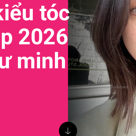
iểu tóc
p 2026
hư minh