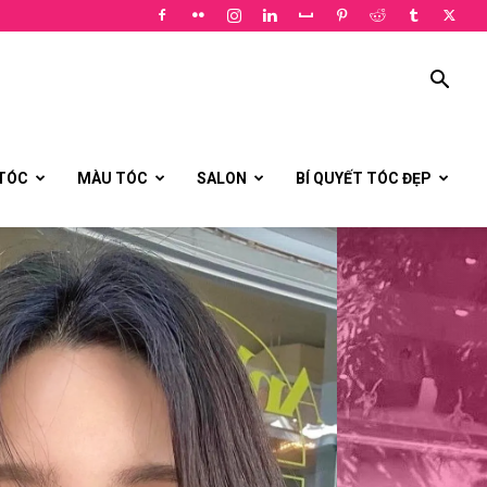
 TÓC
MÀU TÓC
SALON
BÍ QUYẾT TÓC ĐẸP