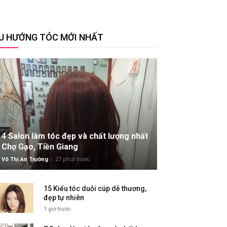
U HƯỚNG TÓC MỚI NHẤT
4 Salon làm tóc đẹp và chất lượng nhất
Chợ Gạo, Tiền Giang
-
Võ Thị An Trường
27 phút trước
15 Kiểu tóc duỗi cúp dễ thương,
đẹp tự nhiên
1 giờ trước