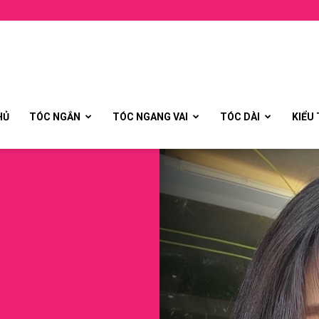
HỦ
TÓC NGẮN
TÓC NGANG VAI
TÓC DÀI
KIỂU