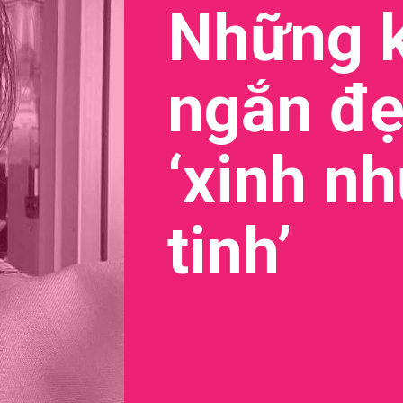
Những k
ngắn đẹ
‘xinh n
tinh’