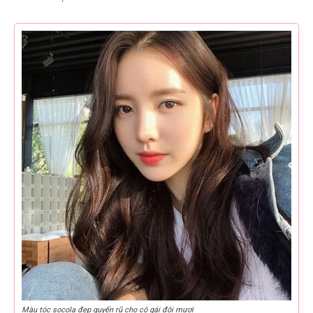
Màu tóc socola đẹp quyến rũ cho cô gái đôi mươi