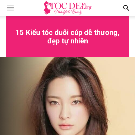
Tocdep.org
15 Kiểu tóc duỗi cúp dễ thương,
đẹp tự nhiên