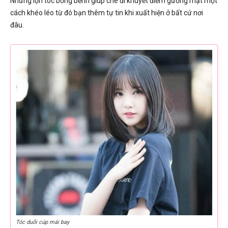
Những lọn tóc bồng bềnh giúp che đi khuyết điểm gương mặt một
cách khéo léo từ đó bạn thêm tự tin khi xuất hiện ở bất cứ nơi
đâu.
Tóc duỗi cúp mái bay