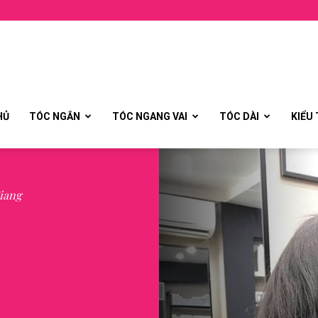
HỦ
TÓC NGẮN
TÓC NGANG VAI
TÓC DÀI
KIỂU
iang