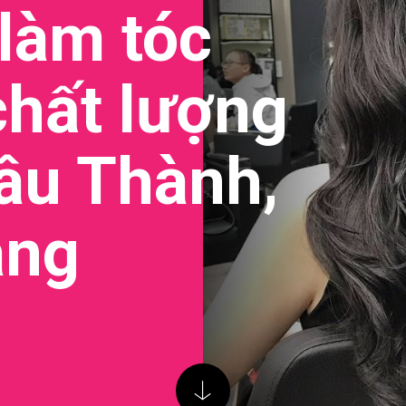
 làm tóc
chất lượng
âu Thành,
ang