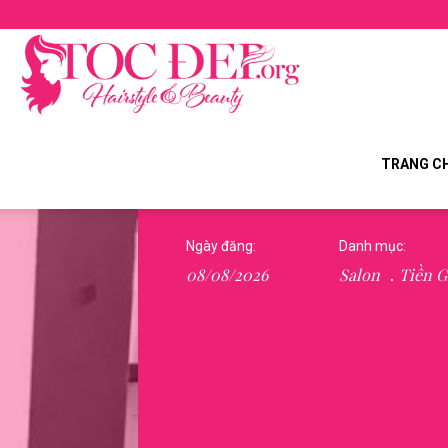
Tocdep.org
TRANG C
Ngày đăng:
Danh mục:
08/08/2026
Salon
Tiền G