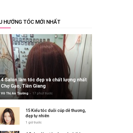
U HƯỚNG TÓC MỚI NHẤT
4 Salon làm tóc đẹp và chất lượng nhất
Chợ Gạo, Tiền Giang
-
Võ Thị An Trường
17 phút trước
15 Kiểu tóc duỗi cúp dễ thương,
đẹp tự nhiên
1 giờ trước