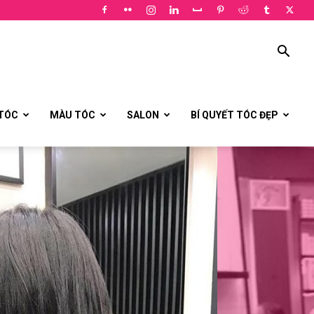
 TÓC
MÀU TÓC
SALON
BÍ QUYẾT TÓC ĐẸP