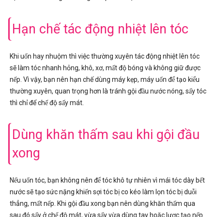
Hạn chế tác động nhiệt lên tóc
Khi uốn hay nhuộm thì việc thường xuyên tác động nhiệt lên tóc
sẽ làm tóc nhanh hỏng, khô, xơ, mất độ bóng và không giữ được
nếp. Vì vậy, bạn nên hạn chế dùng máy kẹp, máy uốn để tạo kiểu
thường xuyên, quan trọng hơn là tránh gội đầu nước nóng, sấy tóc
thì chỉ để chế độ sấy mát.
Dùng khăn thấm sau khi gội đầu
xong
Nếu uốn tóc, bạn không nên để tóc khô tự nhiên vì mái tóc dày bết
nước sẽ tạo sức nặng khiến sợi tóc bị co kéo làm lọn tóc bị duỗi
thẳng, mất nếp. Khi gội đầu xong bạn nên dùng khăn thấm qua
sau đó sấy ở chế độ mát, vừa sấy vừa dùng tay hoặc lược tạo nếp