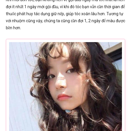
đợi ít nhất 1 ngày mới gội đầu, vì khi đó tóc bạn vẫn cần thời gian để
thuốc phát huy tác dụng giữ nếp, giúp tóc xoăn lâu hơn. Tương tự
với nhuộm cũng vậy, chúng ta cũng cần đợi 1, 2 ngày để màu được
bền hơn.