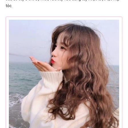
tóc.