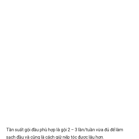
Tần suất gội đầu phù hợp là gội 2 – 3 lần/tuần vừa đủ để làm
sạch đầu và cũng là cách giữ nếp tóc được lâu hơn.