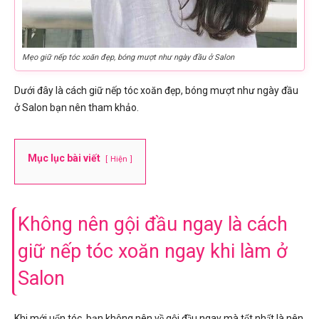
Mẹo giữ nếp tóc xoăn đẹp, bóng mượt như ngày đầu ở Salon
Dưới đây là cách giữ nếp tóc xoăn đẹp, bóng mượt như ngày đầu
ở Salon bạn nên tham khảo.
Mục lục bài viết
Hiện
Không nên gội đầu ngay là cách
giữ nếp tóc xoăn ngay khi làm ở
Salon
Khi mới uốn tóc, bạn không nên về gội đầu ngay mà tốt nhất là nên