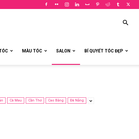
 TÓC
MÀU TÓC
SALON
BÍ QUYẾT TÓC ĐẸP
ận
Cà Mau
Cần Thơ
Cao Bằng
Đà Nẵng