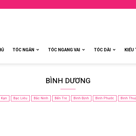
HỦ
TÓC NGẮN
TÓC NGANG VAI
TÓC DÀI
KIỂU
BÌNH DƯƠNG
 Kạn
Bạc Liêu
Bắc Ninh
Bến Tre
Bình Định
Bình Phước
Bình Thu