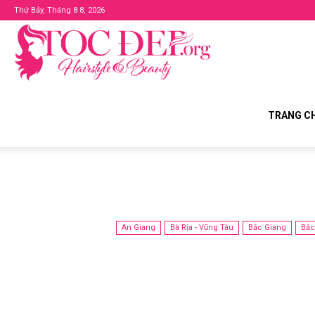
Thứ Bảy, Tháng 8 8, 2026
Tocdep.org
TRANG C
An Giang
Bà Rịa - Vũng Tàu
Bắc Giang
Bắc