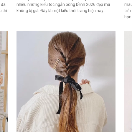
ự đa
nhiều những kiểu tóc ngắn bồng bềnh 2026 đẹp mà
màu
 thì
không bị già. Đây là một kiểu thời trang hiện nay...
trẻ 
bạn.