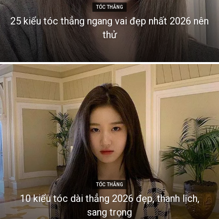
TÓC THẲNG
25 kiểu tóc thẳng ngang vai đẹp nhất 2026 nên
thử
TÓC THẲNG
10 kiểu tóc dài thẳng 2026 đẹp, thanh lịch,
sang trọng