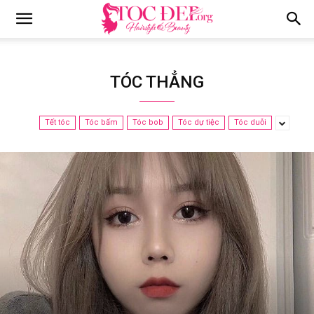
Tocdep.org
TÓC THẲNG
Tết tóc
Tóc bấm
Tóc bob
Tóc dự tiệc
Tóc duỗi