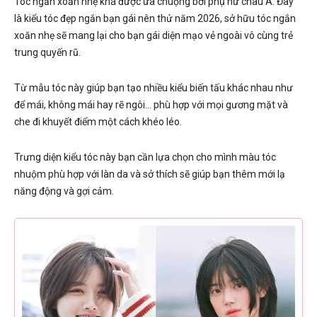
Tóc ngắn xoăn nhẹ khá được ưa chuộng bởi phụ nữ châu Á. Đây
là kiểu tóc đẹp ngắn bạn gái nên thử năm 2026, sở hữu tóc ngắn
xoăn nhẹ sẽ mang lại cho bạn gái diện mạo vẻ ngoài vô cùng trẻ
trung quyến rũ.
Từ mẫu tóc này giúp bạn tạo nhiều kiểu biến tấu khác nhau như
để mái, không mái hay rẽ ngôi… phù hợp với mọi gương mặt và
che đi khuyết điểm một cách khéo léo.
Trưng diện kiểu tóc này bạn cần lựa chọn cho mình màu tóc
nhuộm phù hợp với làn da và sở thích sẽ giúp bạn thêm mới lạ
năng động và gợi cảm.