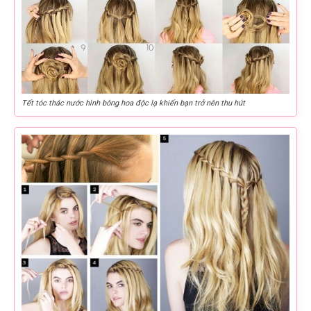
Tết tóc thác nước hình bông hoa độc lạ khiến bạn trở nên thu hút