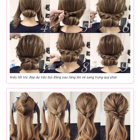
Kiểu tết tóc đẹp dự tiệc búi đằng sau tăng lên vẻ sang trọng quý phái