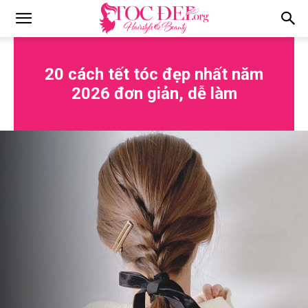
Tocdep.org
20 cách tết tóc đẹp nhất năm
2026 đơn giản, dễ làm