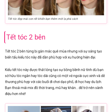
Tết tóc đẹp mái con rết khiến bạn thêm mới lạ phá cách
Tết tóc 2 bên
Tết tóc 2 bên từng bị gắn mác quê mùa nhưng với sự sáng tạo
biến tấu kiểu tóc này đã dần phù hợp với xu hướng hiện đại.
Kiểu tết tóc này được thắt lỏng tạo sự bồng bềnh nữ tính dù bạn
sở hữu tóc ngắn hay tóc dài cũng có một vẻ ngoài cực xinh và dễ
thương phù hợp với các buổi đi chơi dạo phố, đi học hay du lịch.
Bạn thoải mái mix đồ thời trang, mũ hay khăn… để trở nên sành
điệu hơn nhé!