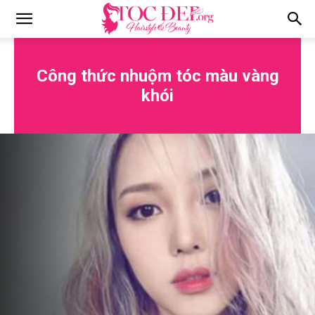
Tocdep.org
Công thức nhuộm tóc màu vàng
khói