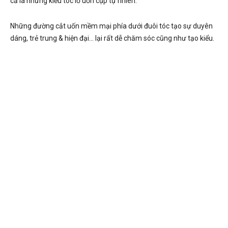
cả là những kiểu tóc lỡ uốn cụp tự nhiên.
Những đường cắt uốn mềm mại phía dưới đuôi tóc tạo sự duyên
dáng, trẻ trung & hiện đại… lại rất dễ chăm sóc cũng như tạo kiểu.