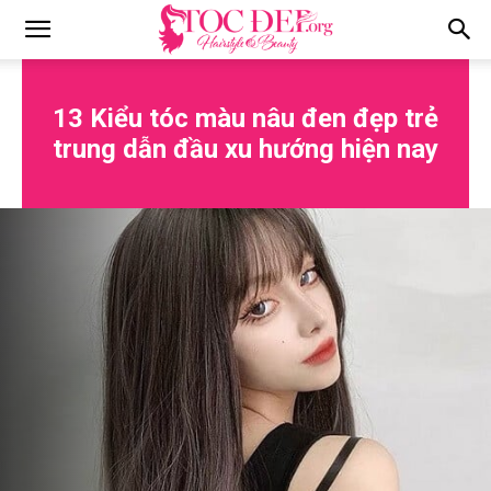
Tocdep.org
13 Kiểu tóc màu nâu đen đẹp trẻ
trung dẫn đầu xu hướng hiện nay