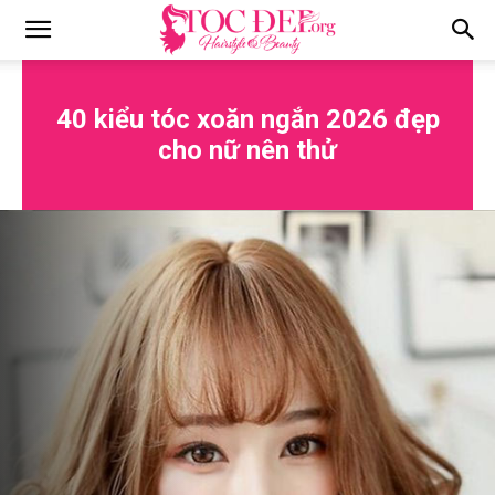
Tocdep.org
40 kiểu tóc xoăn ngắn 2026 đẹp
cho nữ nên thử