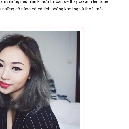
xám nhưng nếu nhìn kĩ hơn thì bạn sẽ thấy có ánh lên tone
ới những cô nàng có cá tính phóng khoáng và thoải mái