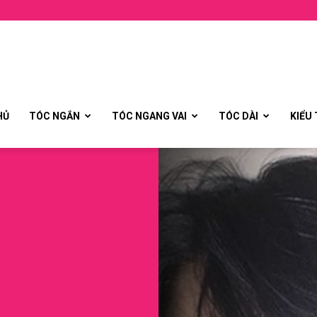
HỦ
TÓC NGẮN
TÓC NGANG VAI
TÓC DÀI
KIỂU