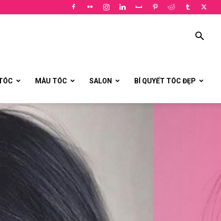
 TÓC
MÀU TÓC
SALON
BÍ QUYẾT TÓC ĐẸP