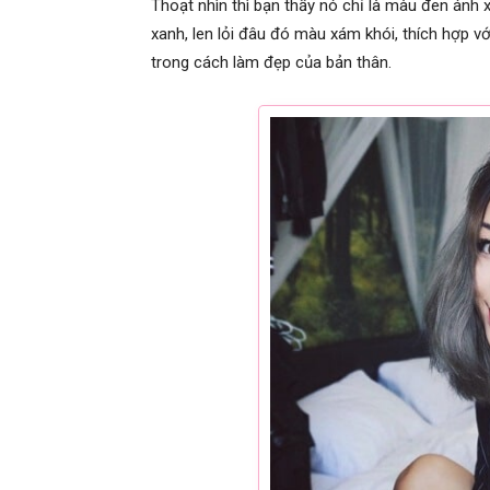
Thoạt nhìn thì bạn thấy nó chỉ là màu đen ánh 
xanh, len lỏi đâu đó màu xám khói, thích hợp v
trong cách làm đẹp của bản thân.