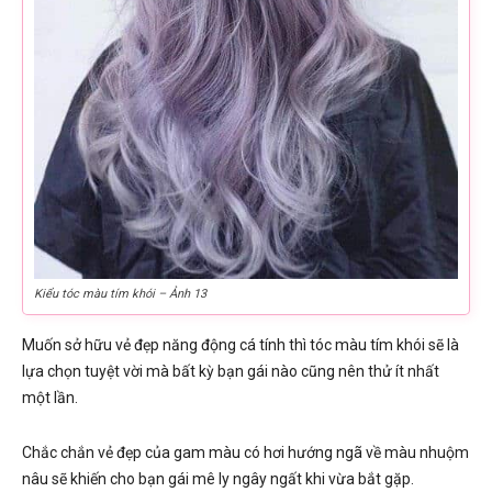
Kiểu tóc màu tím khói – Ảnh 13
Muốn sở hữu vẻ đẹp năng động cá tính thì tóc màu tím khói sẽ là
lựa chọn tuyệt vời mà bất kỳ bạn gái nào cũng nên thử ít nhất
một lần.
Chắc chắn vẻ đẹp của gam màu có hơi hướng ngã về màu nhuộm
nâu sẽ khiến cho bạn gái mê ly ngây ngất khi vừa bắt gặp.