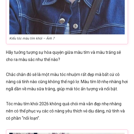
Kiểu tóc màu tím khói – Ảnh 7
Hãy tưởng tượng sự hòa quyện giữa màu tím và màu trắng sẽ
cho ra màu sắc như thế nào?
Chắc chắn đó sẽ là một màu tóc nhuộm rất đẹp mà bất cứ cô
nàng cá tính nào cũng không thể ngó lơ. Màu tím lỡ nhẹ nhàng hơi
ngã dần về màu sữa trắng, giúp mái tóc ấn tượng và nổi bật.
Tóc màu tím khói 2026 không quá chói mà vẫn đẹp nhẹ nhàng
nên có thể phục vụ các cô nàng yêu thích vẻ dịu dàng, nữ tính và
có phần “nổi loạn”.