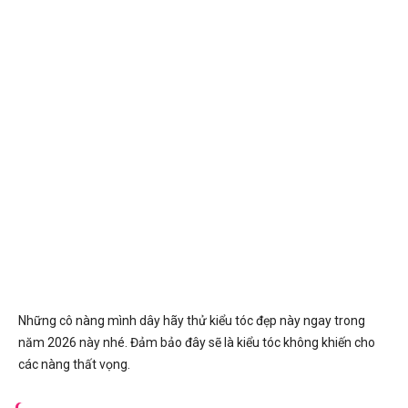
Những cô nàng mình dây hãy thử kiểu tóc đẹp này ngay trong
năm 2026 này nhé. Đảm bảo đây sẽ là kiểu tóc không khiến cho
các nàng thất vọng.