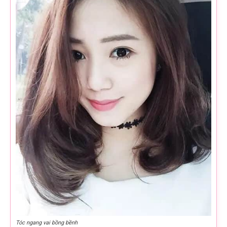
Tóc ngang vai bồng bềnh