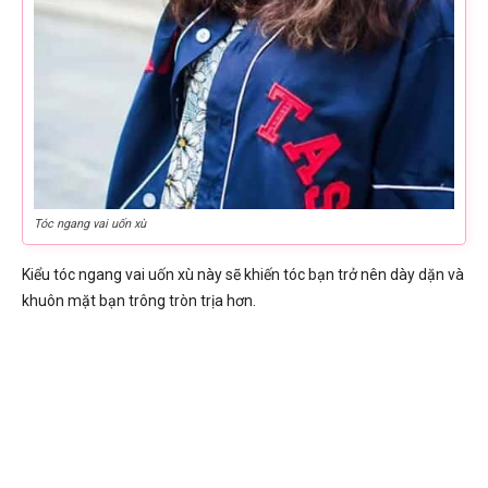
Tóc ngang vai uốn xù
Kiểu tóc ngang vai uốn xù này sẽ khiến tóc bạn trở nên dày dặn và
khuôn mặt bạn trông tròn trịa hơn.