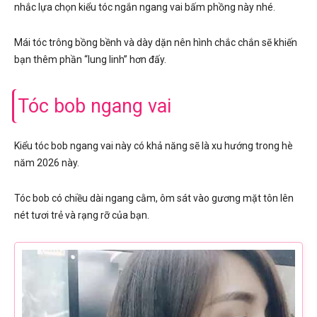
nhắc lựa chọn kiểu tóc ngắn ngang vai bấm phồng này nhé.
Mái tóc trông bồng bềnh và dày dặn nên hình chắc chắn sẽ khiến
bạn thêm phần “lung linh” hơn đấy.
Tóc bob ngang vai
Kiểu tóc bob ngang vai này có khả năng sẽ là xu hướng trong hè
năm 2026 này.
Tóc bob có chiều dài ngang cằm, ôm sát vào gương mặt tôn lên
nét tươi trẻ và rạng rỡ của bạn.