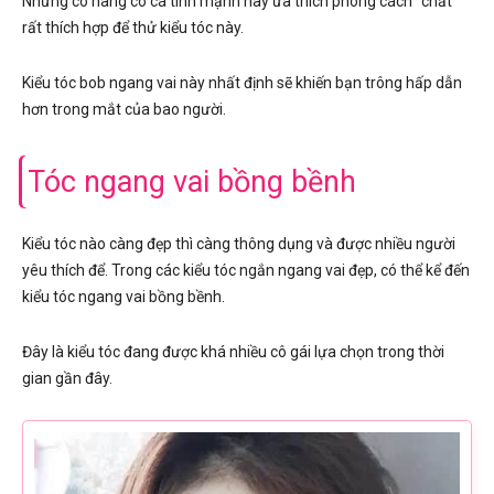
Những cô nàng có cá tính mạnh hay ưa thích phong cách “chất”
rất thích hợp để thử kiểu tóc này.
Kiểu tóc bob ngang vai này nhất định sẽ khiến bạn trông hấp dẫn
hơn trong mắt của bao người.
Tóc ngang vai bồng bềnh
Kiểu tóc nào càng đẹp thì càng thông dụng và được nhiều người
yêu thích để. Trong các kiểu tóc ngắn ngang vai đẹp, có thể kể đến
kiểu tóc ngang vai bồng bềnh.
Đây là kiểu tóc đang được khá nhiều cô gái lựa chọn trong thời
gian gần đây.