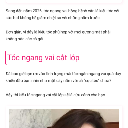
Sang đến năm 2026, tóc ngang vai bồng bềnh vẫn là kiểu tóc với
sức hot không hề giảm nhiệt so với những năm trước.
Đơn giản, vì đây là kiểu tóc phù hợp với mọi gương mặt phải
không nào các cô gái.
Tóc ngang vai cắt lớp
Đã bao giờ bạn rơi vào tình trạng mái tóc ngắn ngang vai quá dày
khiến đầu bạn nhìn như một cây nấm với cả “cục tóc” chưa?
Vậy thì kiểu tóc ngang vai cắt lớp sẽ là cứu cánh cho bạn.