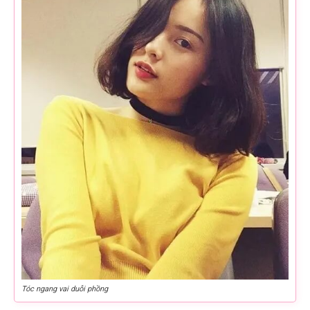
Tóc ngang vai duỗi phồng