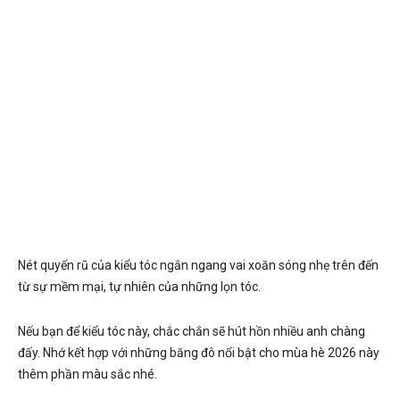
Nét quyến rũ của kiểu tóc ngắn ngang vai xoăn sóng nhẹ trên đến
từ sự mềm mại, tự nhiên của những lọn tóc.
Nếu bạn để kiểu tóc này, chắc chắn sẽ hút hồn nhiều anh chàng
đấy. Nhớ kết hợp với những băng đô nổi bật cho mùa hè 2026 này
thêm phần màu sắc nhé.