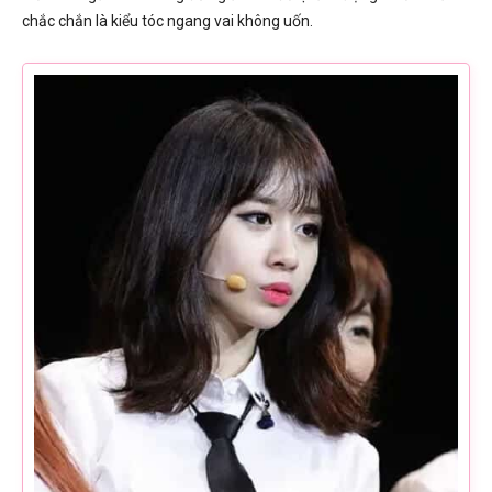
chắc chắn là kiểu tóc ngang vai không uốn.