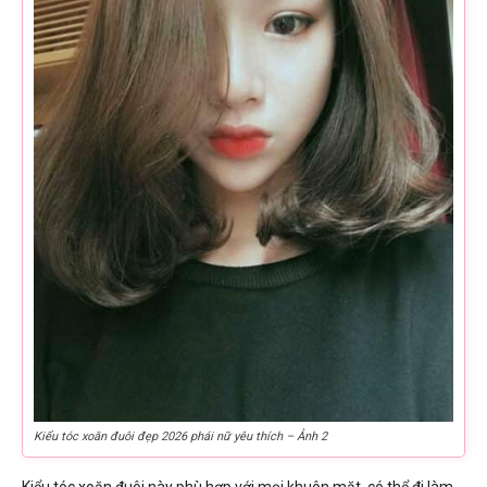
Kiểu tóc xoăn đuôi đẹp 2026 phái nữ yêu thích – Ảnh 2
Kiểu tóc xoăn đuôi này phù hợp với mọi khuôn mặt, có thể đi làm,