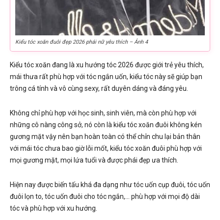
Kiểu tóc xoăn đuôi đẹp 2026 phái nữ yêu thích – Ảnh 4
Kiểu tóc xoăn đang là xu hướng tóc 2026 được giới trẻ yêu thích,
mái thưa rất phù hợp với tóc ngắn uốn, kiểu tóc này sẽ giúp bạn
trông cá tính và vô cùng sexy, rất duyên dáng và đáng yêu.
Không chỉ phù hợp với học sinh, sinh viên, mà còn phù hợp với
những cô nàng công sở, nó còn là kiểu tóc xoăn đuôi không kén
gương mặt vậy nên bạn hoàn toàn có thể chỉn chu lại bản thân
với mái tóc chưa bao giờ lỗi mốt, kiểu tóc xoăn đuôi phù hợp với
mọi gương mặt, mọi lứa tuổi và được phái đẹp ưa thích.
Hiện nay được biến tấu khá đa dạng như tóc uốn cụp đuôi, tóc uốn
đuôi lọn to, tóc uốn đuôi cho tóc ngắn,… phù hợp với mọi độ dài
tóc và phù hợp với xu hướng.