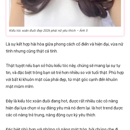
Kiểu tóc xoăn đuôi đẹp 2026 phái nữ yêu thích – Ảnh 5
Là sự kết hợp hài hòa giữa phong cách cổ điển và hiện đại, vừa nữ
tính nhưng cũng thật cá tính.
Thật tuyệt nếu bạn sở hữu kiểu tóc này, chúng sẽ mang lại sự tự
tin, và đặc biệt trông bạn sẽ trẻ hơn nhiều so với tuổi thật. Phù hợp
với bất kì khuôn mặt của phái đẹp, từ mặt góc cạnh đến khuôn
mặt mũm mĩm.
Đây là kiểu tóc xoăn đuôi đang hot, được rất nhiều các cô nàng
hiện đại lựa chọn vì sự đáng yêu mà nó đem lại. là hot trend được
các cô nàng trẻ trung, năng động cực kỳ yêu thích.
Đặc biệt phù hợp với những cô nàng mặt tròn, bởi chúng che đi