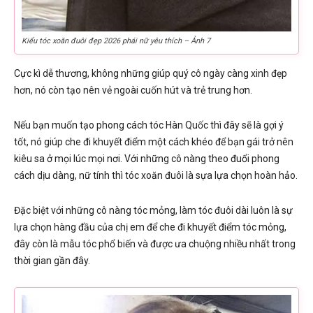
Kiểu tóc xoăn đuôi đẹp 2026 phái nữ yêu thích – Ảnh 7
Cực kì dễ thương, không những giúp quý cô ngày càng xinh đẹp
hơn, nó còn tạo nên vẻ ngoài cuốn hút và trẻ trung hơn.
Nếu bạn muốn tạo phong cách tóc Hàn Quốc thì đây sẽ là gợi ý
tốt, nó giúp che đi khuyết điểm một cách khéo để bạn gái trở nên
kiêu sa ở mọi lúc mọi nơi. Với những cô nàng theo đuổi phong
cách dịu dàng, nữ tính thì tóc xoăn đuôi là sựa lựa chọn hoàn hảo.
Đặc biệt với những cô nàng tóc mỏng, làm tóc đuôi dài luôn là sự
lựa chọn hàng đầu của chị em để che đi khuyết điểm tóc mỏng,
đây còn là mẫu tóc phổ biến và được ưa chuộng nhiều nhất trong
thời gian gần đây.