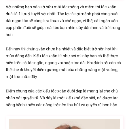
Với những bạn nào sở hữu mái tóc mỏng và mềm thì tóc xoăn
đuôi là 1 lưu ý tuyệt vời nhất. Tóc tơ có sợi mảnh phải càng nuôi
dài ngọn tóc sẽ càng lưa thưa và chẻ ngọn, vì thế, cắt ngắn uốn
cụp phần đuôi sẽ giúp mái tóc bạn nhìn dày dặn hơn và trẻ trung
hơn.
Đến nay thì chúng vẫn chưa hạ nhiệt và đặc biệt trở nên hot khi
mùa đông đến. Kiểu tóc xoăn tít như sợi mì này bạn có thể thực
hiện trên cả tóc ngắn, ngang vai hoặc tóc dài. Khi đánh rối còn có
thể che đi khuyết điểm gương mặt của những nàng mặt vuông,
mặt tròn nữa đấy.
Điểm chung của các kiểu tóc xoăn đuôi đẹp là mang lại cho chủ
nhân nét quyến rũ. Và đây là một kiểu khá đặc biệt, nó được tạo
bồng bềnh khiến các nàng trở nên thu hút và quyến rũ hơn hẳn.