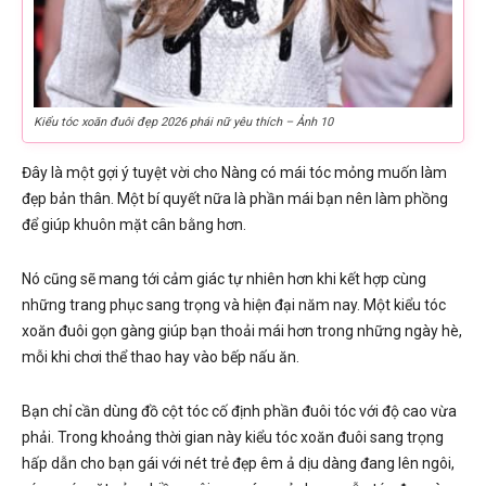
Kiểu tóc xoăn đuôi đẹp 2026 phái nữ yêu thích – Ảnh 10
Đây là một gợi ý tuyệt vời cho Nàng có mái tóc mỏng muốn làm
đẹp bản thân. Một bí quyết nữa là phần mái bạn nên làm phồng
để giúp khuôn mặt cân bằng hơn.
Nó cũng sẽ mang tới cảm giác tự nhiên hơn khi kết hợp cùng
những trang phục sang trọng và hiện đại năm nay. Một kiểu tóc
xoăn đuôi gọn gàng giúp bạn thoải mái hơn trong những ngày hè,
mỗi khi chơi thể thao hay vào bếp nấu ăn.
Bạn chỉ cần dùng đồ cột tóc cố định phần đuôi tóc với độ cao vừa
phải. Trong khoảng thời gian này kiểu tóc xoăn đuôi sang trọng
hấp dẫn cho bạn gái với nét trẻ đẹp êm ả dịu dàng đang lên ngôi,