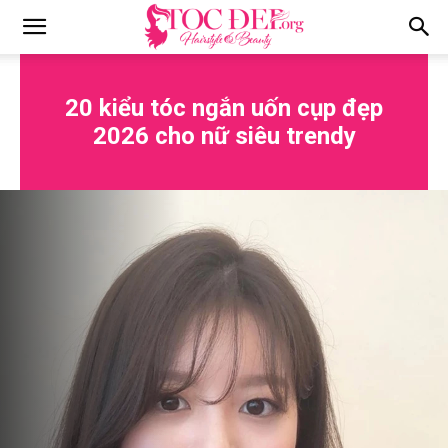
Tocdep.org
20 kiểu tóc ngắn uốn cụp đẹp
2026 cho nữ siêu trendy