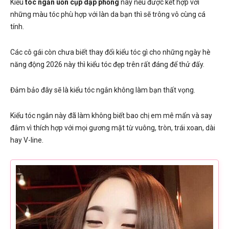
Kiểu
tóc ngắn uốn cụp dập phồng
này nếu được kết hợp với
những màu tóc phù hợp với làn da bạn thì sẽ trông vô cùng cá
tính.
Các cô gái còn chưa biết thay đổi kiểu tóc gì cho những ngày hè
năng động 2026 này thì kiểu tóc đẹp trên rất đáng để thử đấy.
Đảm bảo đây sẽ là kiểu tóc ngắn không làm bạn thất vọng.
Kiểu tóc ngắn này đã làm không biết bao chị em mê mẩn và say
đắm vì thích hợp với mọi gương mặt từ vuông, tròn, trái xoan, dài
hay V-line.