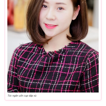
Tóc ngắn uốn cụp dập xù