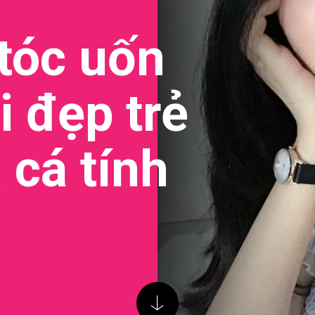
 tóc uốn
i đẹp trẻ
 cá tính