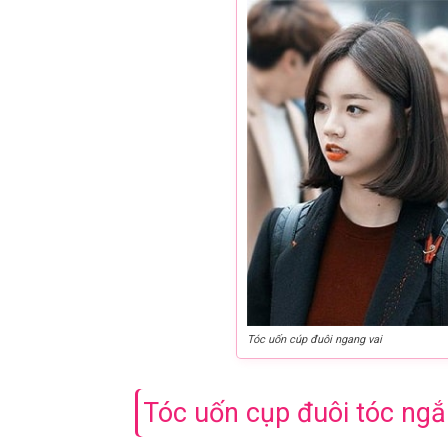
Tóc uốn cúp đuôi ngang vai
Tóc uốn cụp đuôi tóc ng