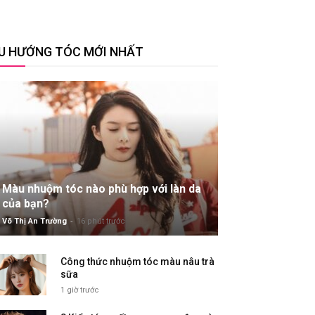
U HƯỚNG TÓC MỚI NHẤT
Màu nhuộm tóc nào phù hợp với làn da
của bạn?
-
Võ Thị An Trường
16 phút trước
Công thức nhuộm tóc màu nâu trà
sữa
1 giờ trước