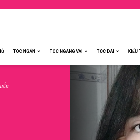
HỦ
TÓC NGẮN
TÓC NGANG VAI
TÓC DÀI
KIỂU
 uốn