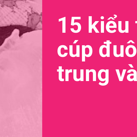
15 kiểu
cúp đuô
trung và