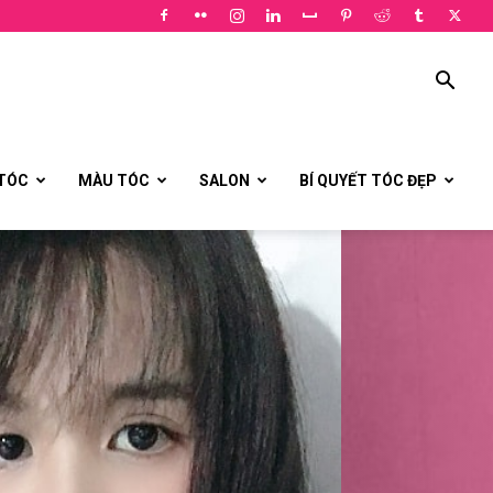
 TÓC
MÀU TÓC
SALON
BÍ QUYẾT TÓC ĐẸP