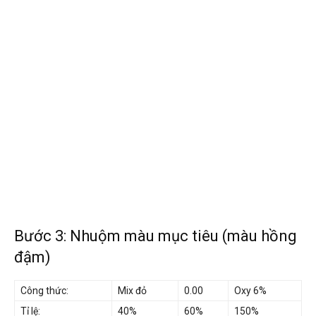
Bước 3: Nhuộm màu mục tiêu (màu hồng
đậm)
Công thức:
Mix đỏ
0.00
Oxy 6%
Tỉ lệ:
40%
60%
150%