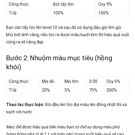
Công thức:
Bột tẩy tím
Oxy 9%
Tỉ lệ:
100%
100%
Bạn cần tẩy tóc lên level 10 và sau đó sử dụng dầu gội tím gội
khử bớt ánh vàng, nếu tóc ra được màu bạch kim thì hiệu quả cuối
cùng ra sẽ càng đẹp.
Bước 2: Nhuộm màu mục tiêu (hồng
khói)
Công thức:
Mix đỏ
Mix tím
0.00
Oxy 6%
Tỉ lệ:
20%
5%
75%
200%
Thao tác thực hiện:
Bôi đều lên tóc đợi màu lên đồng nhất thì xả
sạch với nước.
Mẹo: Để được hiệu quả bền màu bạn có thể sự dụng màu phủ
bóng hồng pha tỷ lệ 1:1 với màu phủ trong suốt hiệu quả sẽ cao