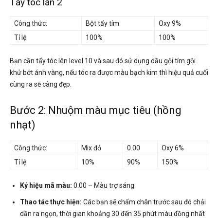
Tẩy tóc lần 2
Công thức:
Bột tẩy tím
Oxy 9%
Tỉ lệ:
100%
100%
Bạn cần tẩy tóc lên level 10 và sau đó sử dụng dầu gội tím gội
khử bớt ánh vàng, nếu tóc ra được màu bạch kim thì hiệu quả cuối
cùng ra sẽ càng đẹp.
Bước 2: Nhuộm màu mục tiêu (hồng
nhạt)
Công thức:
Mix đỏ
0.00
Oxy 6%
Tỉ lệ:
10%
90%
150%
Ký hiệu mã màu:
0.00 – Màu trợ sáng.
Thao tác thực hiện:
Các bạn sẽ chấm chân trước sau đó chải
dần ra ngọn, thời gian khoảng 30 đến 35 phút màu đồng nhất