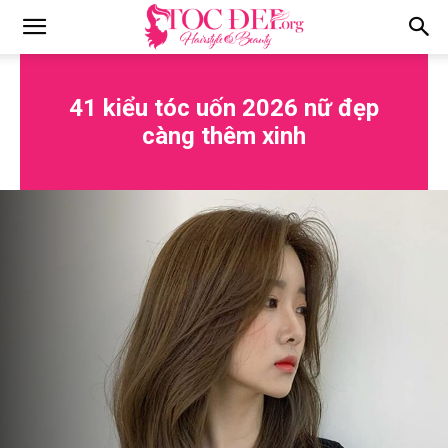
Tocdep.org
41 kiểu tóc uốn 2026 nữ đẹp
càng thêm xinh