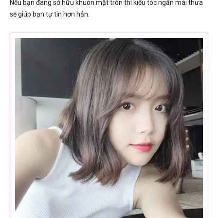
Nếu bạn đang sở hữu khuôn mặt tròn thì kiểu tóc ngắn mái thưa
sẽ giúp bạn tự tin hơn hẳn.