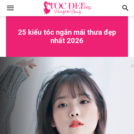
Tocdep.org
25 kiểu tóc ngắn mái thưa đẹp
nhất 2026