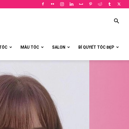
 TÓC
MÀU TÓC
SALON
BÍ QUYẾT TÓC ĐẸP