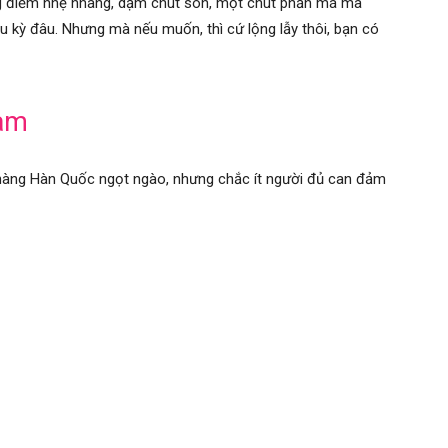
ng điểm nhẹ nhàng, dặm chút son, một chút phấn má mà
ầu kỳ đâu. Nhưng mà nếu muốn, thì cứ lộng lẫy thôi, bạn có
cam
nàng Hàn Quốc ngọt ngào, nhưng chắc ít người đủ can đảm