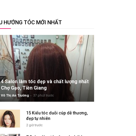
U HƯỚNG TÓC MỚI NHẤT
4 Salon làm tóc đẹp và chất lượng nhất
Chợ Gạo, Tiền Giang
-
Võ Thị An Trường
37 phút trước
15 Kiểu tóc duỗi cúp dễ thương,
đẹp tự nhiên
2 giờ trước