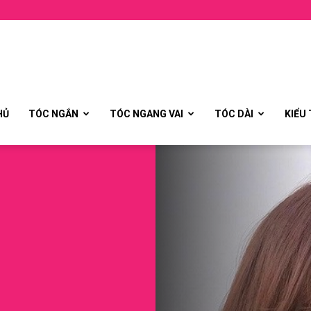
HỦ
TÓC NGẮN
TÓC NGANG VAI
TÓC DÀI
KIỂU