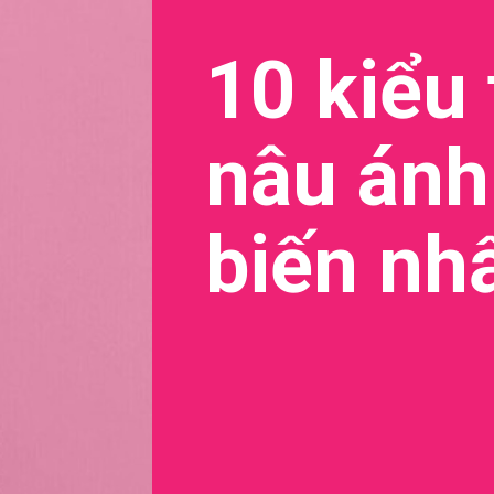
10 kiểu
nâu ánh
biến nh