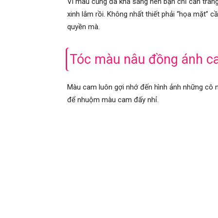
Vì màu cũng đã khá sáng nên bạn chỉ cần tra
xinh lắm rồi. Không nhất thiết phải “họa mặt” c
quyền mà.
Tóc màu nâu đồng ánh 
Màu cam luôn gợi nhớ đến hình ảnh những cô 
để nhuộm màu cam đấy nhỉ.