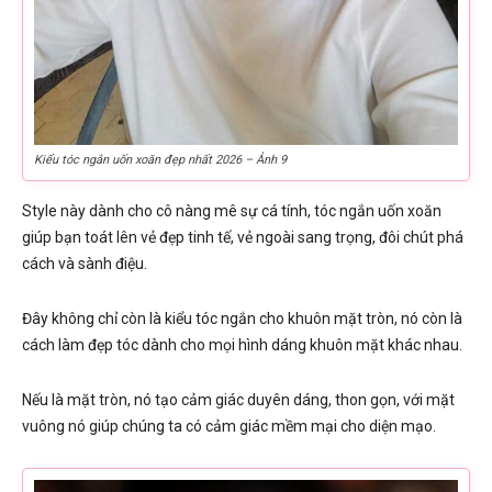
Kiểu tóc ngắn uốn xoăn đẹp nhất 2026 – Ảnh 9
Style này dành cho cô nàng mê sự cá tính, tóc ngắn uốn xoăn
giúp bạn toát lên vẻ đẹp tinh tế, vẻ ngoài sang trọng, đôi chút phá
cách và sành điệu.
Đây không chỉ còn là kiểu tóc ngắn cho khuôn mặt tròn, nó còn là
cách làm đẹp tóc dành cho mọi hình dáng khuôn mặt khác nhau.
Nếu là mặt tròn, nó tạo cảm giác duyên dáng, thon gọn, với mặt
vuông nó giúp chúng ta có cảm giác mềm mại cho diện mạo.