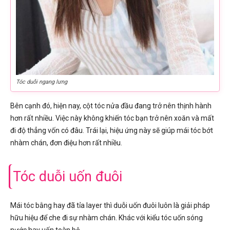
Tóc duỗi ngang lưng
Bên cạnh đó, hiện nay, cột tóc nửa đầu đang trở nên thịnh hành
hơn rất nhiều. Việc này không khiến tóc bạn trở nên xoăn và mất
đi độ thẳng vốn có đâu. Trái lại, hiệu ứng này sẽ giúp mái tóc bớt
nhàm chán, đơn điệu hơn rất nhiều.
Tóc duỗi uốn đuôi
Mái tóc bằng hay đã tỉa layer thì duỗi uốn đuôi luôn là giải pháp
hữu hiệu để che đi sự nhàm chán. Khác với kiểu tóc uốn sóng
nước hay uốn toàn bộ.