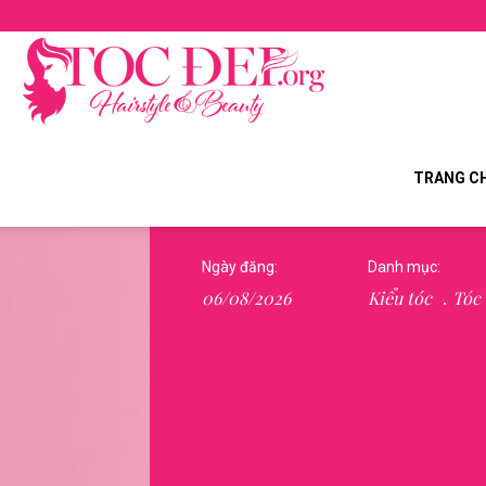
Tocdep.org
TRANG C
Ngày đăng:
Danh mục:
06/08/2026
Kiểu tóc
Tóc