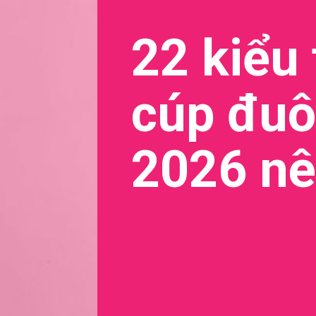
22 kiểu
cúp đuô
2026 nê