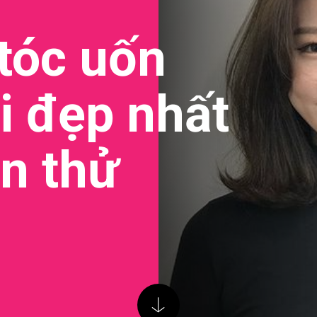
 tóc uốn
i đẹp nhất
n thử