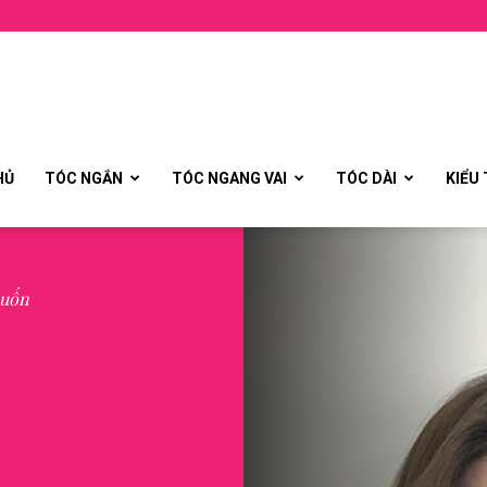
HỦ
TÓC NGẮN
TÓC NGANG VAI
TÓC DÀI
KIỂU
 uốn