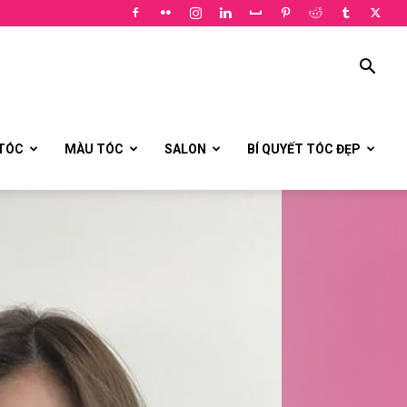
 TÓC
MÀU TÓC
SALON
BÍ QUYẾT TÓC ĐẸP