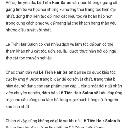
Với sự tin yêu đó,
Lê Tiến Hair Salon
vẫn luôn không ngừng cố
gắng tìm tòi và học hỏi những xu hướng thời trang tóc hiện đại
nhất, đồng thời liên tục đổi mới các kiểu tóc và hoàn hảo hơn
trong cung cách phục vụ để mang lại cho khách hàng thân yêu
những điều tuyệt vời nhất.
Lê Tiến Hair Salon có khá nhiều dịch vụ làm tóc để bạn có thể
tham khảo như cắt tóc, uốn, ép, là… được thực hiện bởi đội ngũ
thợ cắt tóc chuyên nghiệp.
Chắc chắn đến với
Lê Tiến Hair Salon
bạn sẽ có được kiểu tóc
cực kỳ ưng ý. Được trang bị đầy đủ cơ sở vật chất, trang thiết bị
hiện đại, sử dụng các sản phẩm cao cấp,… cùng một đội ngũ nhân
viên chuyên nghiệp, đảm bảo
Lê Tiến Hair Salon
sẽ luôn đáp ứng
mọi nhu cầu cũng như làm hài lòng mọi khách hàng dù là người
khó tính nhất.
Chính vì vậy, cũng không có gì là sai khi nói
Lê Tiến Hair Salon
là
Salon làm tóc đẹp và uy tín nhất tại Gò Công, Tiền Giang.