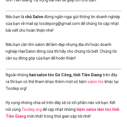
tỉnh Tiền Giang. Hy vọng bài viết sẽ giúp ích cho bạn!
Nếu bạn là
chủ Salon
đừng ngần ngại gửi thông tin doanh nghiệp
của bạn về mail sp.tocdeporg@gmail.com để chúng tôi cập nhật
bài viết cho hoàn thiện nhé!
Nếu bạn cần tìm salon để làm đẹp nhưng địa chỉ hoặc doanh
nghiệp HairSalon đóng cửa thì hãy cho chúng tôi biết. Chúng tôi
cần sự đóng góp của bạn để hoàn thiện!
Ngoài những
hairsalon tóc Gò Công, tỉnh Tiền Giang
trên đây
ra thì bạn có thể tham khảo thêm một số tiệm
salon tóc
khác tại
Tocdep.org!
Hy vọng những chia sẻ trên đây sẽ có ích phần nào với bạn. Kết
nối cùng
Tocdep.org
để cập nhật những
tiệm salon làm tóc tỉnh
Tiền Giang
mới nhất trong thời gian sắp tới nhé!