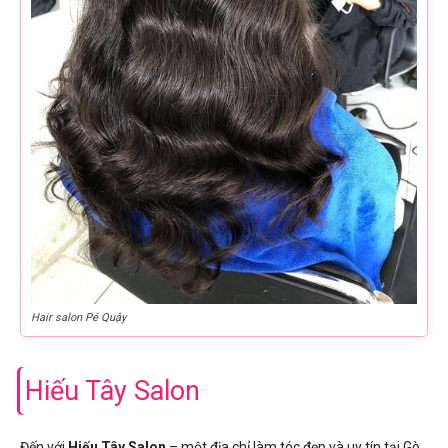
Hair salon Pé Quậy
Hiếu Tây Salon
Đến với
Hiếu Tây Salon
– một địa chỉ làm tóc đẹp và uy tín tại Gò